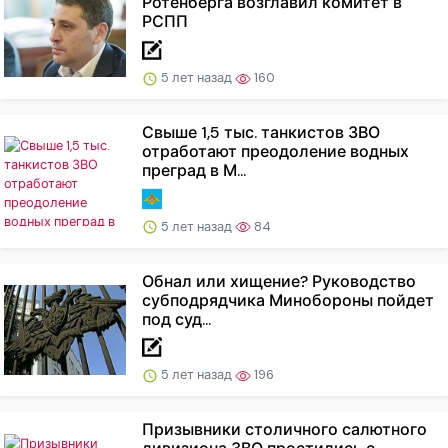
Ротенберга возглавил комитет в
РСПП
5 лет назад
160
Свыше 1,5 тыс. танкистов ЗВО
отработают преодоление водных
преград в М...
5 лет назад
84
Обнал или хищение? Руководство
субподрядчика Минобороны пойдет
под суд...
5 лет назад
196
Призывники столичного салютного