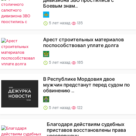
дивизиона ЗВО простились с
Боевым знам...
5 лет назад
135
Арест строительных материалов
поспособствовал уплате долга
5 лет назад
185
В Республике Мордовия двое
мужчин предстанут перед судом по
обвинению ...
5 лет назад
122
Благодаря действиям судебных
приставов восстановлены права
несовершенн...