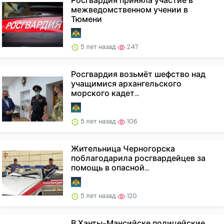
Росгвардия приняла участие в
межведомственном учении в
Тюмени
5 лет назад
247
Росгвардия возьмёт шефство над
учащимися архангельского
морского кадет...
5 лет назад
106
Жительница Черногорска
поблагодарила росгвардейцев за
помощь в опасной...
5 лет назад
120
В Ханты-Мансийске полицейские