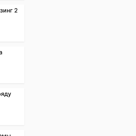
зинг 2
а
ряду
ирмы