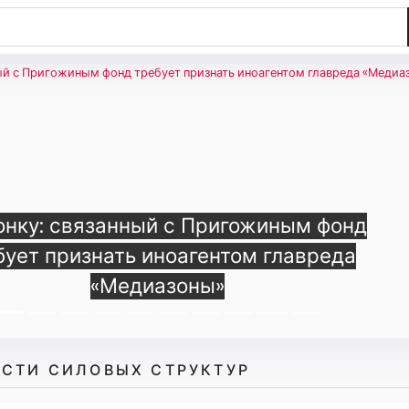
ж Росгвардии задержал гражданина,
несшего побои сотруднику школы
СТИ СИЛОВЫХ СТРУКТУР