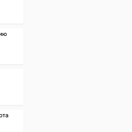
нию
ота