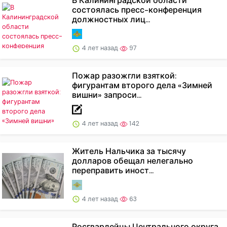
В Калининградской области
состоялась пресс-конференция
должностных лиц...
4 лет назад
97
Пожар разожгли взяткой:
фигурантам второго дела «Зимней
вишни» запроси...
4 лет назад
142
Житель Нальчика за тысячу
долларов обещал нелегально
переправить иност...
4 лет назад
63
Росгвардейцы Центрального округа