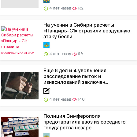
4 лет назад
132
На учении в Сибири расчеты
«Панцирь-С1» отразили воздушную
атаку беспи...
4 лет назад
99
Еще 6 дел и 4 увольнения:
расследование пыток и
изнасилований заключен...
4 лет назад
140
Полиция Симферополя
предотвратила ввоз из соседнего
государства незаре...