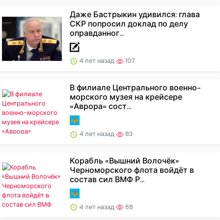
Даже Бастрыкин удивился: глава
СКР попросил доклад по делу
оправданног...
4 лет назад
107
В филиале Центрального военно-
морского музея на крейсере
«Аврора» сост...
4 лет назад
83
Корабль «Вышний Волочёк»
Черноморского флота войдёт в
состав сил ВМФ Р...
4 лет назад
88