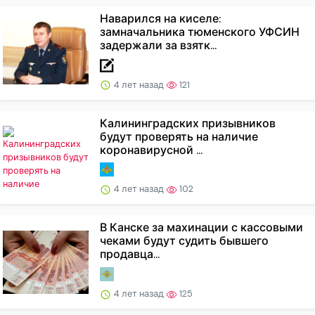
Наварился на киселе:
замначальника тюменского УФСИН
задержали за взятк...
4 лет назад
121
Калининградских призывников
будут проверять на наличие
коронавирусной ...
4 лет назад
102
В Канске за махинации с кассовыми
чеками будут судить бывшего
продавца...
4 лет назад
125