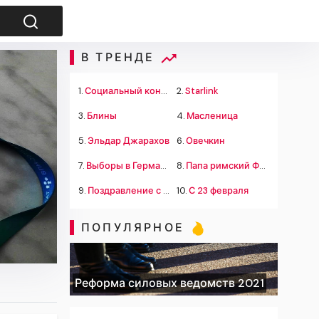
В ТРЕНДЕ
1.
Социальный контракт
2.
Starlink
3.
Блины
4.
Масленица
5.
Эльдар Джарахов
6.
Овечкин
7.
Выборы в Германии
8.
Папа римский Франциск
9.
Поздравление с 23 февраля
10.
С 23 февраля
ПОПУЛЯРНОЕ
Реформа силовых ведомств 2021