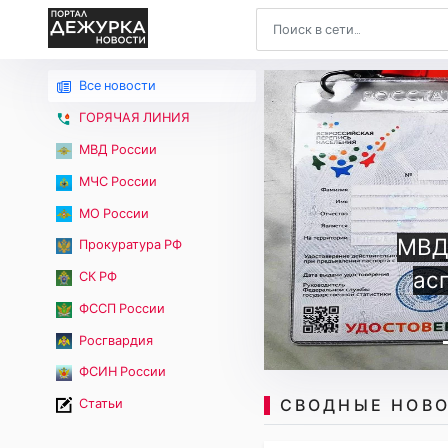
Все новости
ГОРЯЧАЯ ЛИНИЯ
МВД России
МЧС России
МО России
Прокуратура РФ
В 
СК РФ
неза
ФССП России
Росгвардия
ФСИН России
СВОДНЫЕ НОВО
Статьи