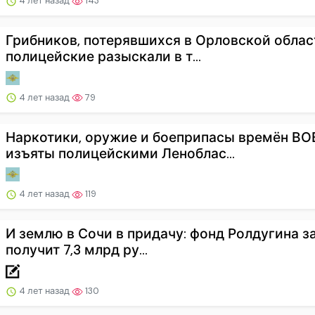
4 лет назад
143
Грибников, потерявшихся в Орловской облас
полицейские разыскали в т...
4 лет назад
79
Наркотики, оружие и боеприпасы времён ВО
изъяты полицейскими Леноблас...
4 лет назад
119
И землю в Сочи в придачу: фонд Ролдугина за
получит 7,3 млрд ру...
4 лет назад
130