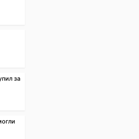
упил за
могли