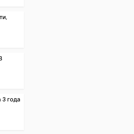
ти,
В
 3 года