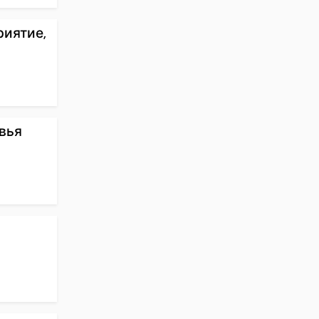
риятие,
вья