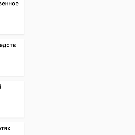
венное
едств
й
етях