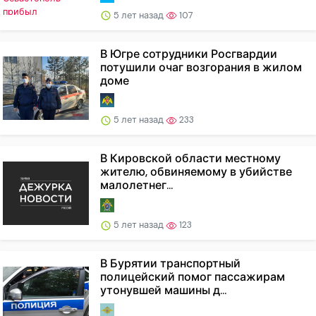
5 лет назад
107
В Югре сотрудники Росгвардии
потушили очаг возгорания в жилом
доме
5 лет назад
233
В Кировской области местному
жителю, обвиняемому в убийстве
малолетнег...
5 лет назад
123
В Бурятии транспортный
полицейский помог пассажирам
утонувшей машины д...