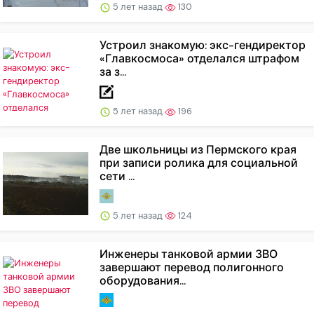
5 лет назад
130
Устроил знакомую: экс-гендиректор
«Главкосмоса» отделался штрафом
за з...
5 лет назад
196
Две школьницы из Пермского края
при записи ролика для социальной
сети ...
5 лет назад
124
Инженеры танковой армии ЗВО
завершают перевод полигонного
оборудования...