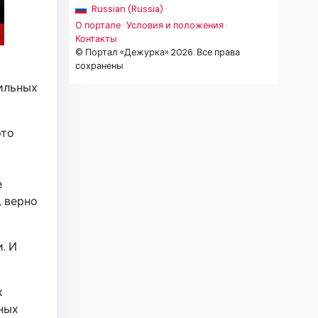
Russian (Russia) ·
О портале
·
Условия и положения
·
Контакты
© Портал «Дежурка» 2026. Все права
сохранены
бильных
это
я
е
, верно
. И
х
ных