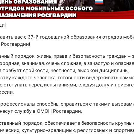
щи!
авить вас с 37-й годовщиной образования отрядов мо
 Росгвардии!
ный порядок, жизнь, права и безопасность граждан – 
ородная, значимая, очень сложная, а зачастую и опасна
а требует стойкости, честности, высокой дисциплины,
ству каждого человека, готовности выдерживать самы
е отступать перед испытаниями, следуя долгу и присяге
оссии.
профессионалы способны справиться с такими вызовами
несут службу в ОМОН Росгвардии.
твенный порядок, обеспечиваете безопасность крупны
ических, культурно-зрелищных, религиозных и спортив