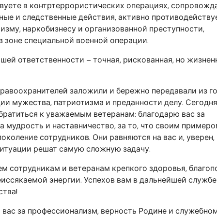
вуете в контртеррористических операциях, сопровожд
ые и следственные действия, активно противодейству
изму, наркобизнесу и организованной преступности,
в зоне специальной военной операции.
шей ответственности – точная, рискованная, но жизнен
равоохранителей заложили и бережно передавали из го
ии мужества, патриотизма и преданности делу. Сегодн
братиться к уважаемым ветеранам: благодарю вас за
за мудрость и наставничество, за то, что своим пример
околение сотрудников. Они равняются на вас и, уверен,
ситуации решат самую сложную задачу.
м сотрудникам и ветеранам крепкого здоровья, благоп
еиссякаемой энергии. Успехов вам в дальнейшей службе
ства!
 вас за профессионализм, верность Родине и служебно