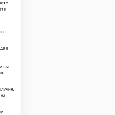
аете
ете
но
да в
я
ом вы
 не
олучия,
 на
му