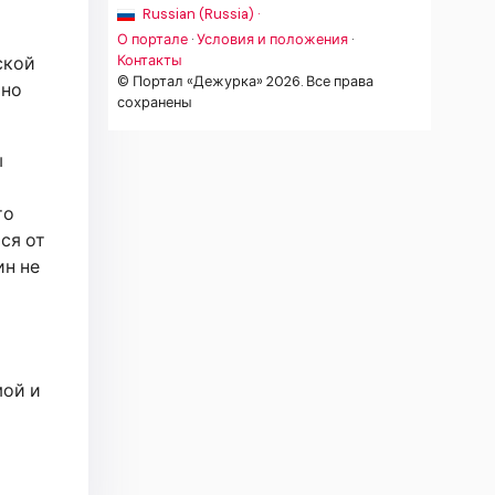
Russian (Russia) ·
О портале
·
Условия и положения
·
Контакты
ской
© Портал «Дежурка» 2026. Все права
ьно
сохранены
ы
то
ся от
ин не
мой и