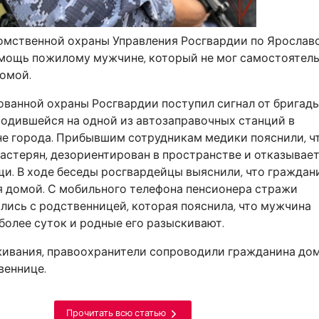
омственной охраны Управления Росгвардии по Ярослав
омощь пожилому мужчине, который не мог самостоятел
омой.
ованной охраны Росгвардии поступил сигнал от бригад
одившейся на одной из автозаправочных станций в
е города. Прибывшим сотрудникам медики пояснили, ч
стерян, дезориентирован в пространстве и отказывает
. В ходе беседы росгвардейцы выяснили, что граждан
ся домой. С мобильного телефона пенсионера стражи
лись с родственницей, которая пояснила, что мужчина
более суток и родные его разыскивают.
живания, правоохранители сопроводили гражданина до
веннице.
Прочитать всю статью