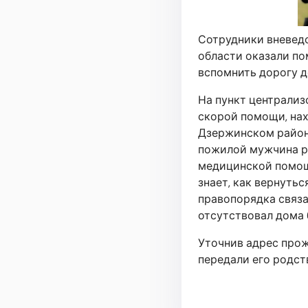
Сотрудники вневед
области оказали п
вспомнить дорогу д
На пункт централиз
скорой помощи, нах
Дзержинском район
пожилой мужчина ра
медицинской помощи
знает, как вернуть
правопорядка связа
отсутствовал дома 
Уточнив адрес про
передали его родст