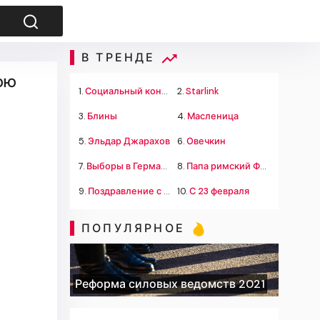
В ТРЕНДЕ
юю
1.
Социальный контракт
2.
Starlink
3.
Блины
4.
Масленица
5.
Эльдар Джарахов
6.
Овечкин
7.
Выборы в Германии
8.
Папа римский Франциск
9.
Поздравление с 23 февраля
10.
С 23 февраля
ПОПУЛЯРНОЕ
Реформа силовых ведомств 2021