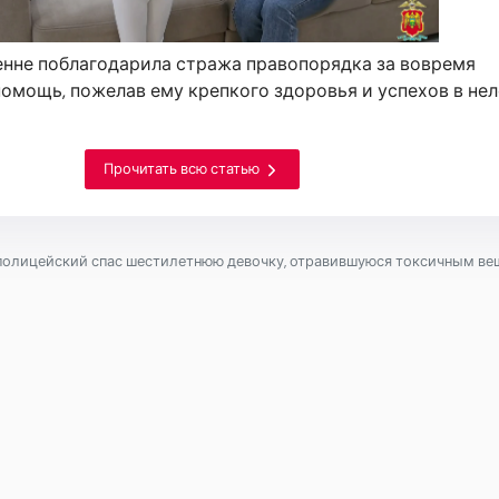
енне поблагодарила стража правопорядка за вовремя
омощь, пожелав ему крепкого здоровья и успехов в не
Прочитать всю статью
полицейский спас шестилетнюю девочку, отравившуюся токсичным в