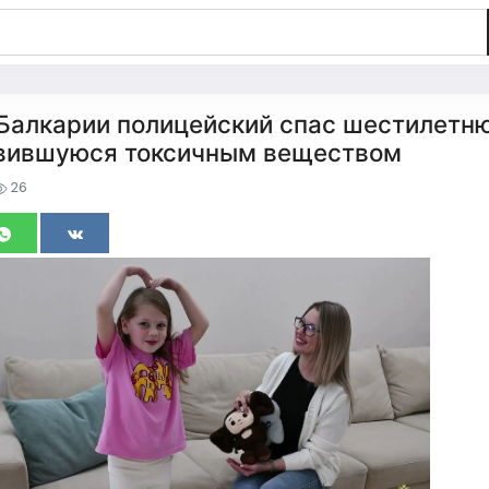
Балкарии полицейский спас шестилетн
авившуюся токсичным веществом
26